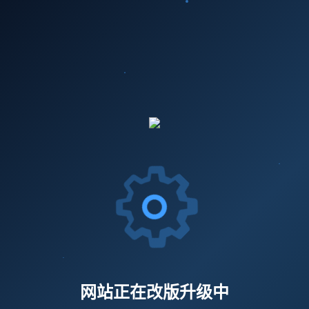
网站正在改版升级中