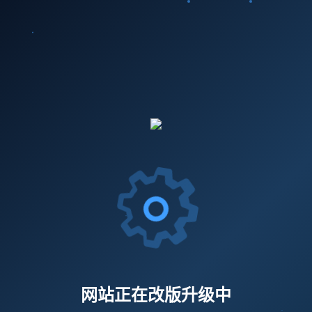
网站正在改版升级中